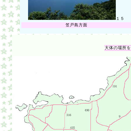
１５
笠戸島方面
大体の場所