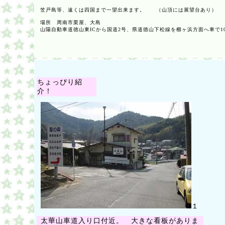
笠戸島等、遠くは四国まで一望出来ます。 （山頂には展望台あり）
場所 周南市栗屋、大島
山陽自動車道徳山東ICから国道2号、県道徳山下松線を櫛ヶ浜方面へ車で10
ちょっぴり紹
介！
１
太華山車道入り口付近。 大きな看板がありま