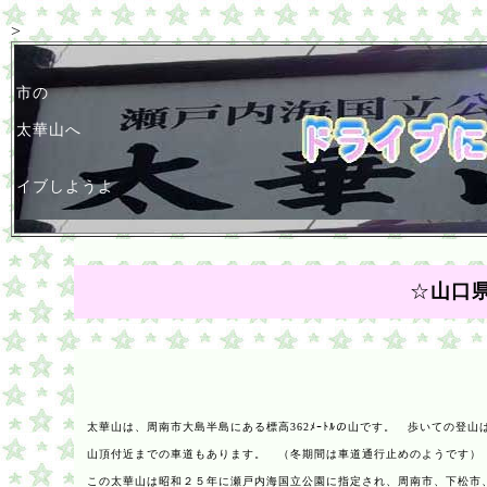
>
山口
市の
太華山へ
イブしようよ
☆
山口
太華山
は、周南市大島半島にある標高362ﾒｰﾄﾙの山です。 歩いての登山
山頂付近までの車道もあります。 （冬期間は車道通行止めのようです）
この
太華山
は昭和２５年に瀬戸内海国立公園に指定され、周南市、下松市