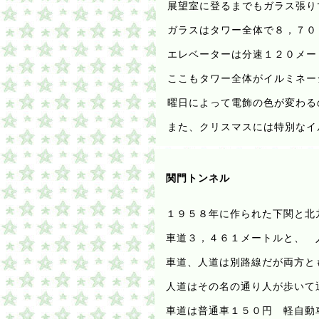
展望室に登るまでもガラス張り
ガラスはタワー全体で８，７０
エレベーターは分速１２０メー
ここもタワー全体がイルミネー
曜日によって電飾の色が変わる
また、クリスマスには特別なイ
関門トンネル
１９５８年に作られた下関と北
車道３，４６１メートルと、 
車道、人道は別路線だが両方と
人道はその名の通り人が歩いて
車道は普通車１５０円 軽自動