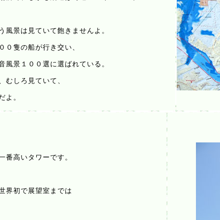
う風景は見ていて飽きませんよ。
００隻の船が行き交い、
音風景１００選に選ばれている。
、むしろ見ていて、
だよ。
一番高いタワーです。
世界初で展望室までは