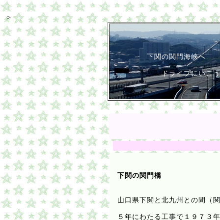
>
下関の関門海峡へ
ドライブにいこう
下関
の
関門橋
山口県
下関
と北九州との間（
５年にわたる工事で１９７３年