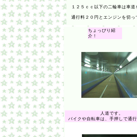
１２５ｃｃ以下の二輪車は車道
通行料２０円とエンジンを切っ
ちょっぴり紹
介！
人道です。
バイクや自転車は、手押しで通