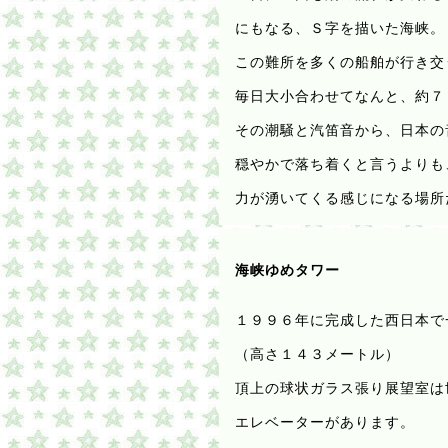
にもなる、Ｓ字を描いた海峡。
この難所を多くの船舶が行き交
毎日大小合わせてなんと、約７
その潮騒と汽笛音から、日本の
穏やかで落ち着くと言うよりも
力が湧いてくる感じになる場所
海峡ゆめタワー
１９９６年に完成した西日本で
（高さ１４３メートル）
頂上の球状ガラス張り展望室は
エレベーターがあります。