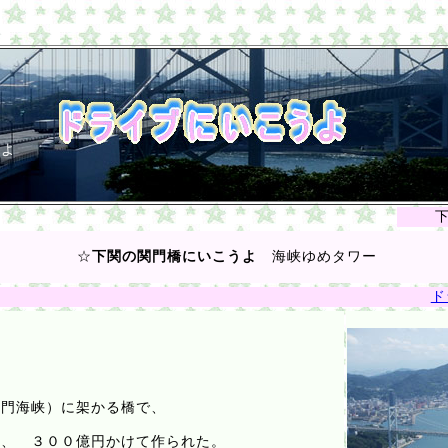
よ
下
☆
下関の関門橋にいこうよ
海峡ゆめタワー
ド
関門海峡）に架かる橋で、
、 ３００億円かけて作られた。