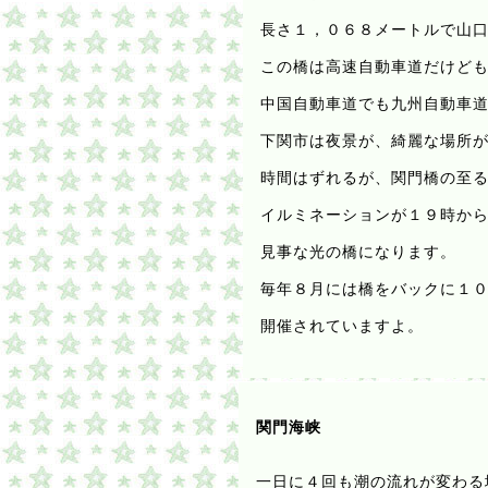
長さ１，０６８メートルで山口
この橋は高速自動車道だけども
中国自動車道でも九州自動車道
下関市
は夜景が、綺麗な場所
時間はずれるが、関門橋の至る
イルミネーションが１９時から
見事な光の橋になります。
毎年８月には橋をバックに１０
開催されていますよ。
関門海峡
一日に４回も潮の流れが変わる