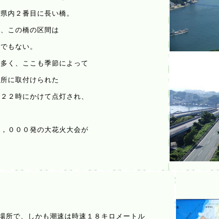
県内２番目に長い橋。
、この橋の区間は
でもない。
が多く、ここも季節によって
所に取付けられた
２２時にかけて点灯され、
，０００発の大花火大会が
場所で、しかも潮速は時速１８キロメートル