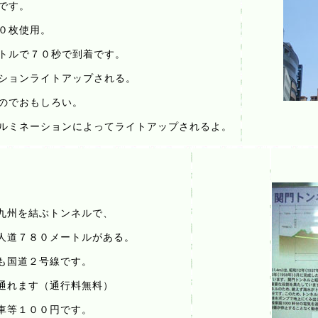
です。
０枚使用。
トルで７０秒で到着です。
ションライトアップされる。
のでおもしろい。
ガラ
ルミネーションによってライトアップされるよ。
九州を結ぶトンネルで、
人道７８０メートルがある。
も国道２号線です。
通れます（通行料無料）
車等１００円です。