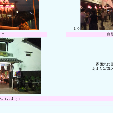
１０
灯？
白
雰囲気に
あまり写真
ん（おまけ）