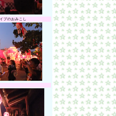
イプのおみこし