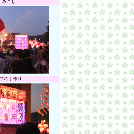
みこし
プの手作り