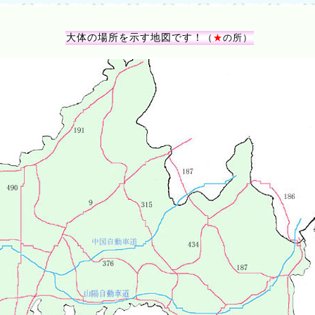
大体の場所を示す地図です！
（
★
の所）