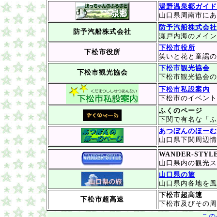
湯野温泉郷ガイド
山口県周南市にあ
防予汽船株式会社
防予汽船株式会社
瀬戸内海のメイン
下松市役所
下松市役所
笑いと花と童謡の
下松市観光協会
下松市観光協会
下松市観光協会の
下松市私設案内
下松市のイベント
ふくのページ
下関で有名な「ふ
あつぼんのほーむ
山口県下関周辺情報
WANDER-STYL
山口県内の観光ス
山口県の旅
山口県内各地を風
下松市超高速
下松市超高速
下松市及びその周
この