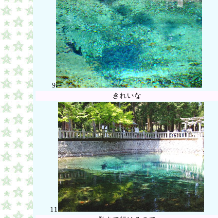
9
きれいな
11