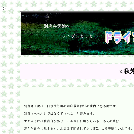
>
別府弁天池へ
ドライブしようよ
☆
秋
別府弁天池
は山口県秋芳町の別府厳島神社の境内にある池です。
別府
（べっぷ）ではなくて（べふ）と読みます。
すぐ近くには秋吉台があり、カルスト台地からわき出るその水は
澄んだ
青色に見えます。水温は年間通して14．5℃、大変美味しい水です